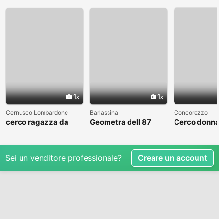
1
1
Cernusco Lombardone
Barlassina
Concorezzo
cerco ragazza da
Geometra dell 87
Cerco donna
amare
cerca compagna
condividere 
libero
Sei un venditore professionale?
Creare un account