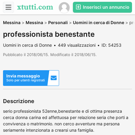
Inserisci un annuncio
Messina
>
Messina
>
Personali
>
Uomini in cerca di Donne
>
pr
professionista benestante
Uomini in cerca di Donne
449 visualizzazioni
ID: 54253
Pubblicato il 2018/06/15. Modificato il 2018/06/15.
Invia messaggio
Solo per utenti registrati
Descrizione
serio professionista 52enne,benestante e di ottima presenza
cerca donna carina ed affettuosa per relazione seria che porti a
convivenza o matrimonio. non cerco avventure ma persona
seriamente intenzionata a crearsi una famiglia.