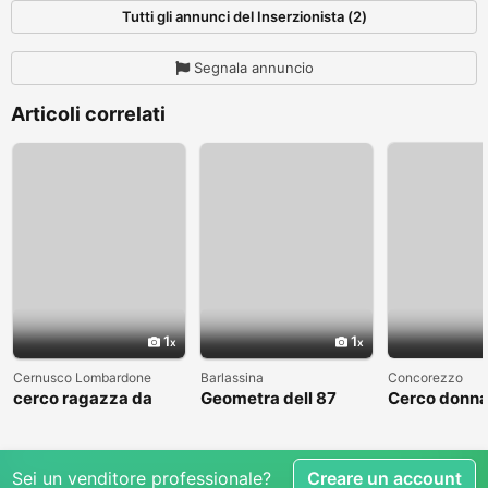
Tutti gli annunci del Inserzionista (2)
Segnala annuncio
Articoli correlati
1
1
Cernusco Lombardone
Barlassina
Concorezzo
cerco ragazza da
Geometra dell 87
Cerco donna
amare
cerca compagna
condividere 
libero
Sei un venditore professionale?
Creare un account