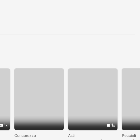
1
1
Concorezzo
Asti
Peccioli