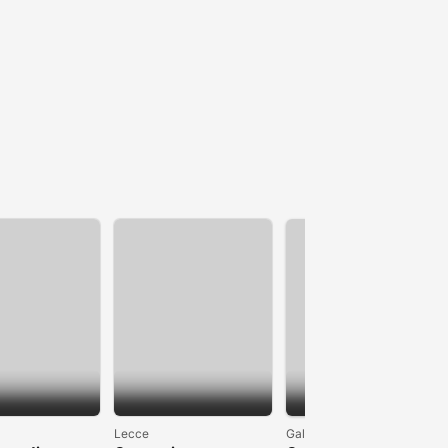
1
Lecce
Galatina