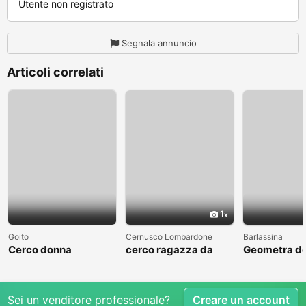
Utente non registrato
Segnala annuncio
Articoli correlati
1
Goito
Cernusco Lombardone
Barlassina
Cerco donna
cerco ragazza da
Geometra de
amare
cerca comp
Sei un venditore professionale?
Creare un account