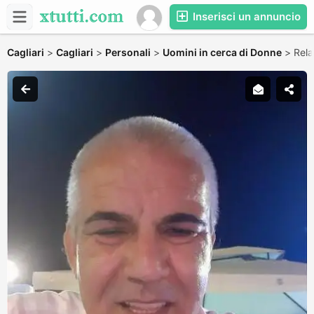
Inserisci un annuncio
Cagliari
>
Cagliari
>
Personali
>
Uomini in cerca di Donne
>
Rela