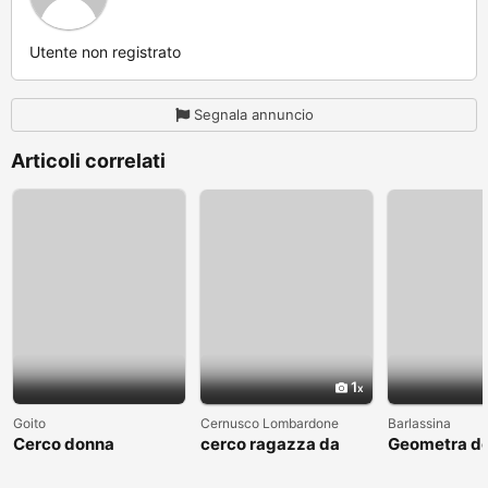
Utente non registrato
Segnala annuncio
Articoli correlati
1
Goito
Cernusco Lombardone
Barlassina
Cerco donna
cerco ragazza da
Geometra de
amare
cerca comp