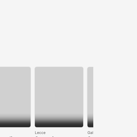
1
Lecce
Galatina