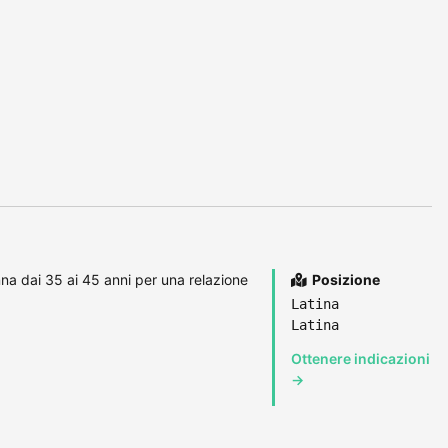
na dai 35 ai 45 anni per una relazione
Posizione
Latina
Latina
Ottenere indicazioni
→