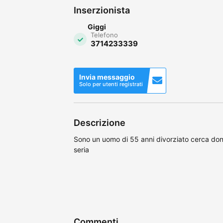
Inserzionista
Giggi
Telefono
3714233339
Invia messaggio
Solo per utenti registrati
Descrizione
Sono un uomo di 55 anni divorziato cerca don
seria
Commenti