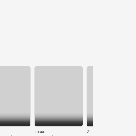
1
Lecce
Galatina