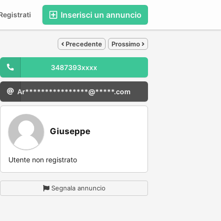
Inserisci un annuncio
egistrati
Precedente
Prossimo
3487393xxxx
Ar****************@*****.com
Giuseppe
Utente non registrato
Segnala annuncio