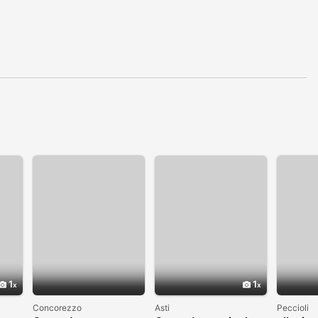
1
1
Concorezzo
Asti
Peccioli