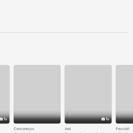
1
1
Concorezzo
Asti
Peccioli