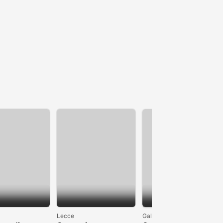
1
Lecce
Galatina