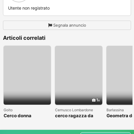
Utente non registrato
Segnala annuncio
Articoli correlati
1
Goito
Cernusco Lombardone
Barlassina
Cerco donna
cerco ragazza da
Geometra de
amare
cerca comp