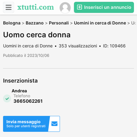
Inserisci un annuncio
Bologna
>
Bazzano
>
Personali
>
Uomini in cerca di Donne
>
Uo
Uomo cerca donna
Uomini in cerca di Donne
353 visualizzazioni
ID: 109466
Pubblicato il 2023/10/06
Inserzionista
Andrea
Telefono
3665062261
Invia messaggio
Solo per utenti registrati