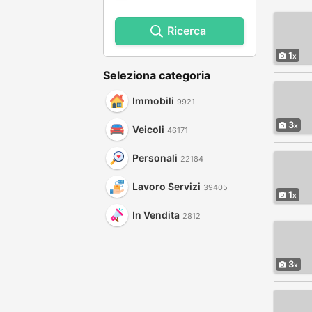
Ricerca
1
Seleziona categoria
Immobili
9921
3
Veicoli
46171
Personali
22184
Lavoro Servizi
39405
1
In Vendita
2812
3