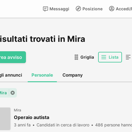
Messaggi
Posizione
Accedi/R
isultati trovati in Mira
rea avviso
Griglia
Lista
gli annunci
Personale
Company
Mira
Mira
Operaio autista
3 anni fa
Candidati in cerca di lavoro
486 persone hanno