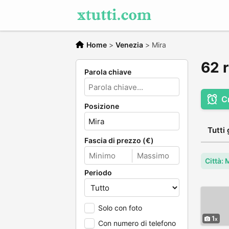
Home
>
Venezia
>
Mira
62 r
Parola chiave
C
Posizione
Tutti 
Fascia di prezzo (€)
Città: 
Periodo
Solo con foto
1
Con numero di telefono