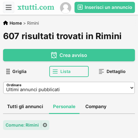
Inserisci un annuncio
Home
>
Rimini
607 risultati trovati in Rimini
Crea avviso
Griglia
Lista
Dettaglio
Ordinare
Tutti gli annunci
Personale
Company
Comune: Rimini