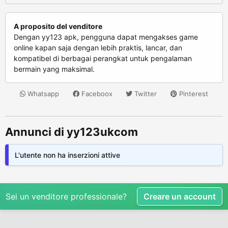
A proposito del venditore
Dengan yy123 apk, pengguna dapat mengakses game
online kapan saja dengan lebih praktis, lancar, dan
kompatibel di berbagai perangkat untuk pengalaman
bermain yang maksimal.
Whatsapp
Faceboox
Twitter
Pinterest
Annunci di yy123ukcom
L'utente non ha inserzioni attive
Sei un venditore professionale?
Creare un account