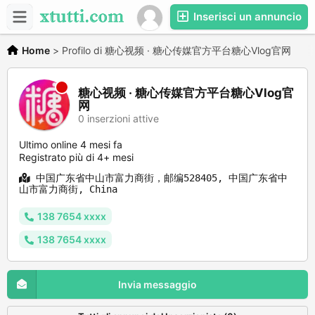
Inserisci un annuncio
Home
>
Profilo di 糖心视频 · 糖心传媒官方平台糖心Vlog官网
糖心视频 · 糖心传媒官方平台糖心Vlog官
网
0 inserzioni attive
Ultimo online 4 mesi fa
Registrato più di 4+ mesi
中国广东省中山市富力商街，邮编528405, 中国广东省中
山市富力商街, China
138 7654 xxxx
138 7654 xxxx
Invia messaggio