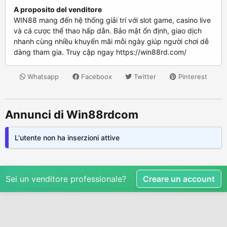
A proposito del venditore
WIN88 mang đến hệ thống giải trí với slot game, casino live
và cá cược thể thao hấp dẫn. Bảo mật ổn định, giao dịch
nhanh cùng nhiều khuyến mãi mỗi ngày giúp người chơi dễ
dàng tham gia. Truy cập ngay https://win88rd.com/
Whatsapp
Faceboox
Twitter
Pinterest
Annunci di Win88rdcom
L'utente non ha inserzioni attive
Sei un venditore professionale?
Creare un account