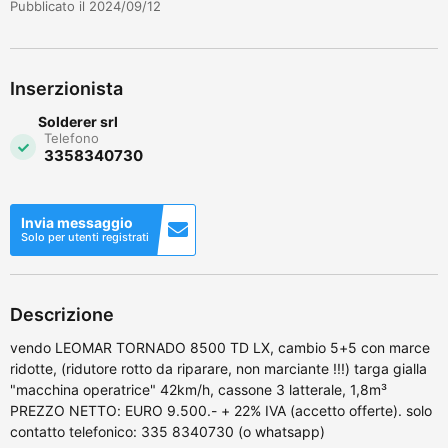
Pubblicato il 2024/09/12
Inserzionista
Solderer srl
Telefono
3358340730
Invia messaggio
Solo per utenti registrati
Descrizione
vendo LEOMAR TORNADO 8500 TD LX, cambio 5+5 con marce
ridotte, (ridutore rotto da riparare, non marciante !!!) targa gialla
"macchina operatrice" 42km/h, cassone 3 latterale, 1,8m³
PREZZO NETTO: EURO 9.500.- + 22% IVA (accetto offerte). solo
contatto telefonico: 335 8340730 (o whatsapp)