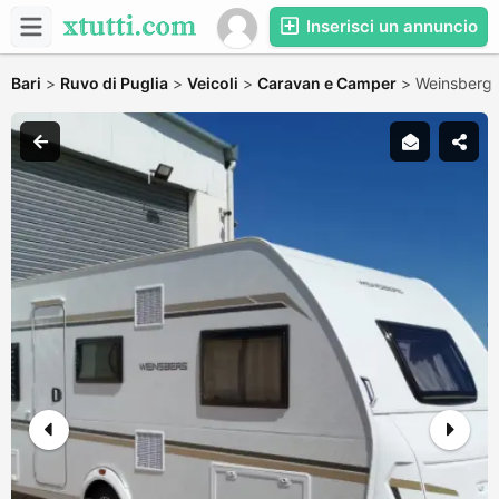
Inserisci un annuncio
Bari
>
Ruvo di Puglia
>
Veicoli
>
Caravan e Camper
>
Weinsberg 