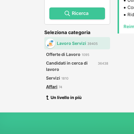
Uti
Con
Ricerca
Rid
Reim
Seleziona categoria
Lavoro Servizi
39405
Offerte di Lavoro
1095
Candidati in cerca di
36438
lavoro
Servizi
1810
Affari
74
Un livello in più