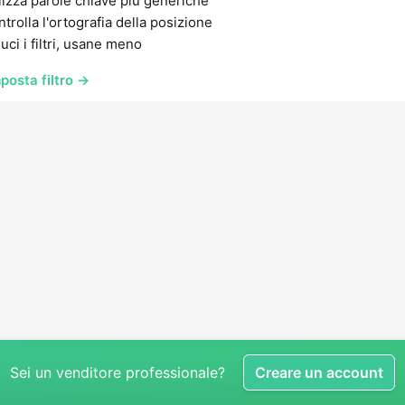
lizza parole chiave più generiche
trolla l'ortografia della posizione
uci i filtri, usane meno
posta filtro →
Sei un venditore professionale?
Creare un account