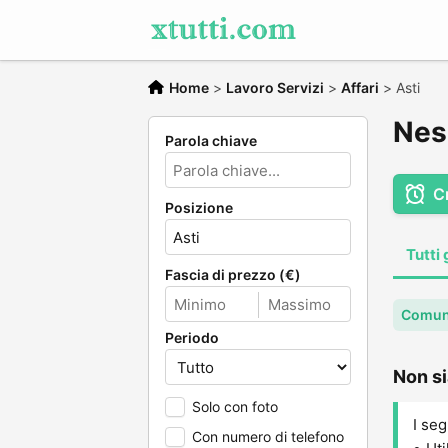
Home
>
Lavoro Servizi
>
Affari
>
Asti
Ness
Parola chiave
C
Posizione
Tutti 
Fascia di prezzo (€)
Comune
Periodo
Non si
Solo con foto
I seg
Con numero di telefono