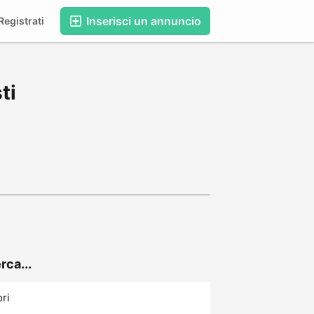
Inserisci un annuncio
egistrati
ti
rca...
ori