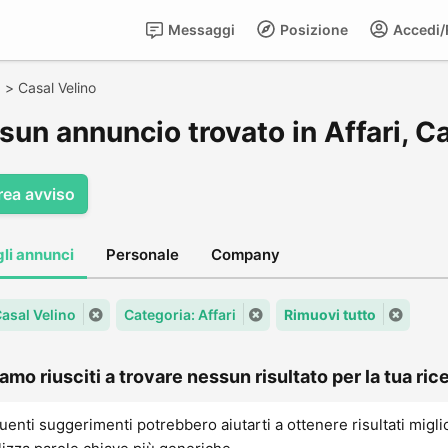
Messaggi
Posizione
Accedi/R
o
>
Casal Velino
un annuncio trovato in Affari, C
rea avviso
gli annunci
Personale
Company
Casal Velino
Categoria: Affari
Rimuovi tutto
amo riusciti a trovare nessun risultato per la tua rice
uenti suggerimenti potrebbero aiutarti a ottenere risultati migli