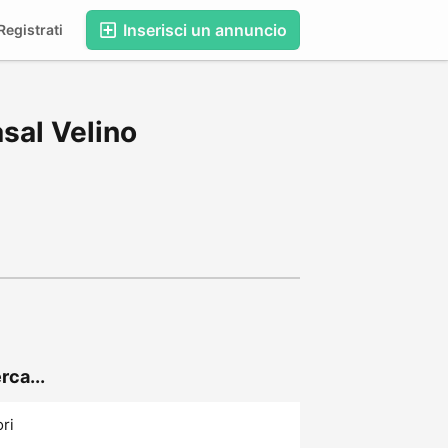
Inserisci un annuncio
egistrati
asal Velino
rca...
ori