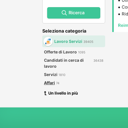
Uti
Con
Ricerca
Rid
Reim
Seleziona categoria
Lavoro Servizi
39405
Offerte di Lavoro
1095
Candidati in cerca di
36438
lavoro
Servizi
1810
Affari
74
Un livello in più