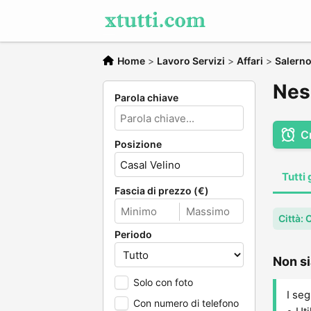
Home
>
Lavoro Servizi
>
Affari
>
Salern
Ness
Parola chiave
C
Posizione
Tutti 
Fascia di prezzo (€)
Città: 
Periodo
Non si
Solo con foto
I seg
Con numero di telefono