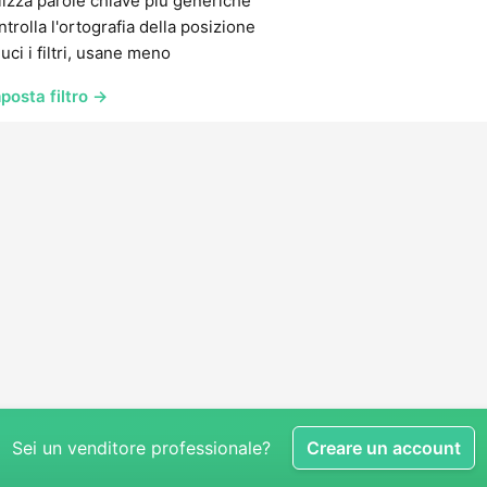
lizza parole chiave più generiche
trolla l'ortografia della posizione
uci i filtri, usane meno
posta filtro →
Sei un venditore professionale?
Creare un account