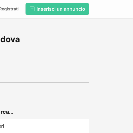
Inserisci un annuncio
egistrati
adova
rca...
ori