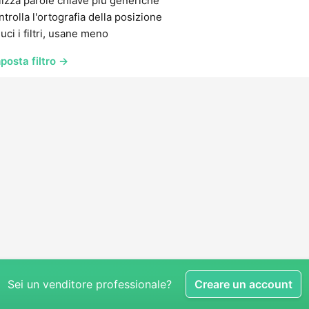
lizza parole chiave più generiche
trolla l'ortografia della posizione
uci i filtri, usane meno
posta filtro →
Sei un venditore professionale?
Creare un account