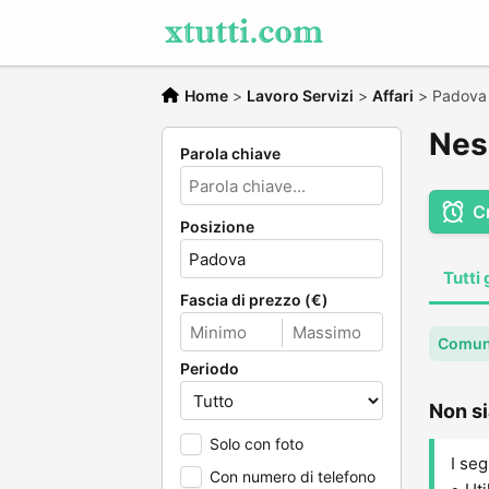
Home
>
Lavoro Servizi
>
Affari
>
Padova
Nes
Parola chiave
C
Posizione
Tutti 
Fascia di prezzo (€)
Comun
Periodo
Non si
Solo con foto
I seg
Con numero di telefono