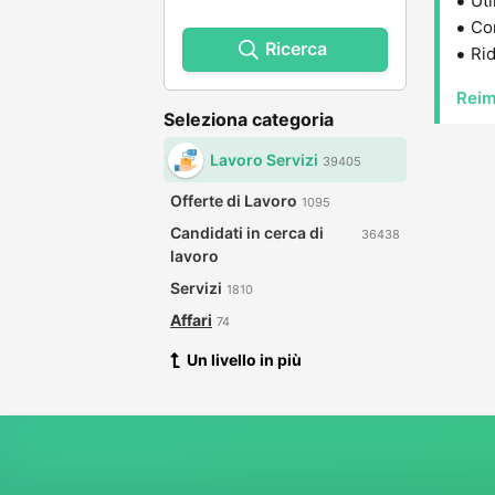
Uti
Con
Ricerca
Rid
Reim
Seleziona categoria
Lavoro Servizi
39405
Offerte di Lavoro
1095
Candidati in cerca di
36438
lavoro
Servizi
1810
Affari
74
Un livello in più