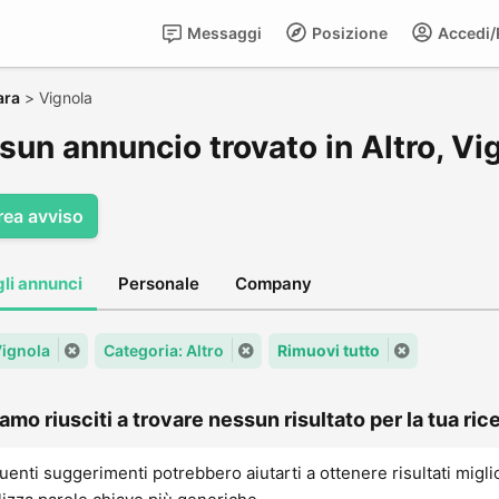
Messaggi
Posizione
Accedi/R
ara
>
Vignola
sun annuncio trovato in Altro, Vi
rea avviso
gli annunci
Personale
Company
Vignola
Categoria: Altro
Rimuovi tutto
amo riusciti a trovare nessun risultato per la tua rice
uenti suggerimenti potrebbero aiutarti a ottenere risultati migli