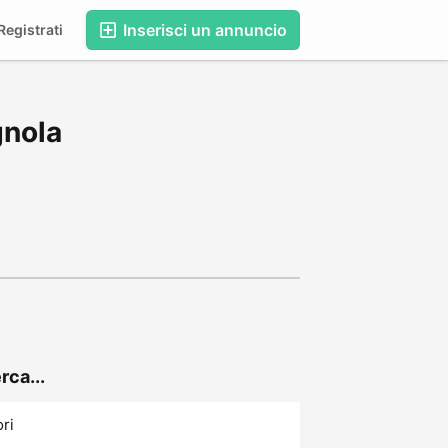
Inserisci un annuncio
egistrati
gnola
rca...
ori