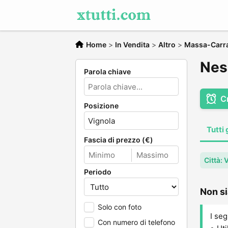
Home
>
In Vendita
>
Altro
>
Massa-Carr
Nes
Parola chiave
C
Posizione
Tutti 
Fascia di prezzo (€)
Città: 
Periodo
Non si
Solo con foto
I seg
Con numero di telefono