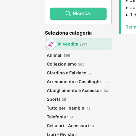
Uti
Con
Ricerca
Rid
Reim
Seleziona categoria
In Vendita
2811
Animali
595
Collezionismo
565
Giardino e Fai da te
32
Arredamento e Casalinghi
156
Abbigliamento e Accessori
83
Sports
25
Tutto per i bambini
13
Telefonia
108
Cellulari - Accessori
248
Libri - Riviste
9