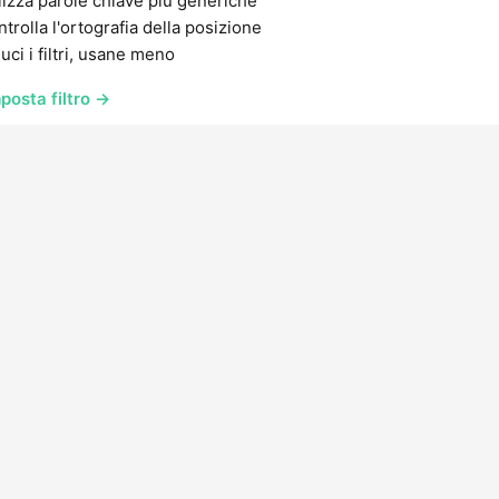
lizza parole chiave più generiche
trolla l'ortografia della posizione
uci i filtri, usane meno
posta filtro →