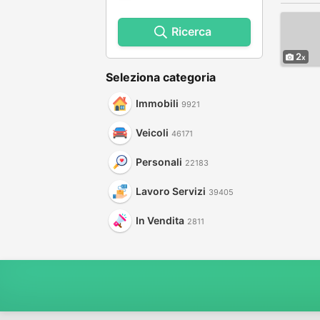
Ricerca
2
Seleziona categoria
Immobili
9921
Veicoli
46171
Personali
22183
Lavoro Servizi
39405
In Vendita
2811