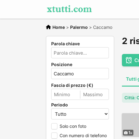
Home
>
Palermo
>
Caccamo
2 ri
Parola chiave
C
Posizione
Tutti 
Fascia di prezzo (€)
Città:
Periodo
Solo con foto
1
Con numero di telefono