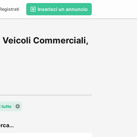
Inserisci un annuncio
egistrati
 Veicoli Commerciali,
 tutto
rca...