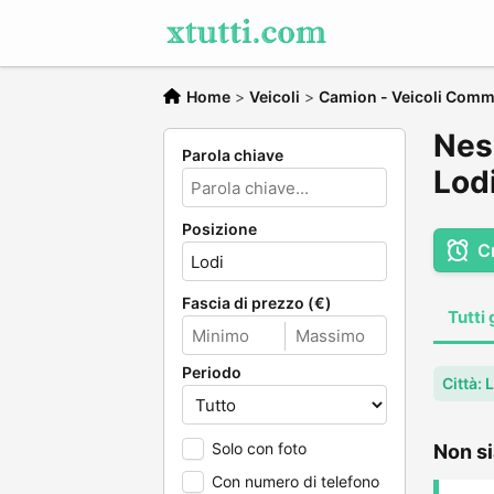
Home
>
Veicoli
>
Camion - Veicoli Comme
Nes
Parola chiave
Lod
Posizione
C
Fascia di prezzo (€)
Tutti 
Periodo
Città: 
Solo con foto
Non si
Con numero di telefono