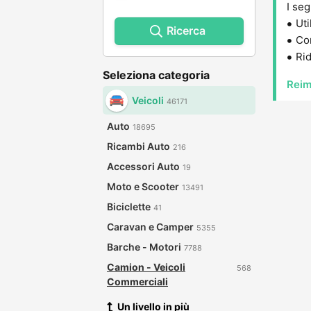
I seg
Uti
Ricerca
Con
Rid
Seleziona categoria
Reim
Veicoli
46171
Auto
18695
Ricambi Auto
216
Accessori Auto
19
Moto e Scooter
13491
Biciclette
41
Caravan e Camper
5355
Barche - Motori
7788
Camion - Veicoli
568
Commerciali
Un livello in più