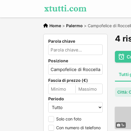
Home
>
Palermo
>
Campofelice di Roccel
4 ri
Parola chiave
C
Posizione
Tutti 
Fascia di prezzo (€)
Città:
Periodo
Solo con foto
1
Con numero di telefono