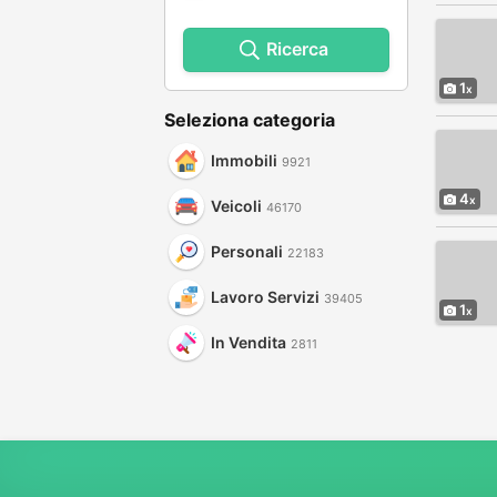
Ricerca
1
Seleziona categoria
Immobili
9921
4
Veicoli
46170
Personali
22183
Lavoro Servizi
39405
1
In Vendita
2811