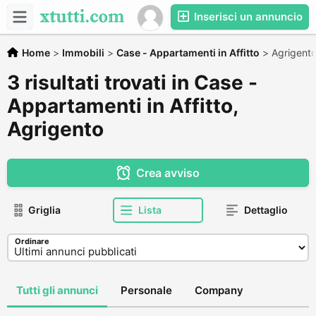
Inserisci un annuncio
Home
>
Immobili
>
Case - Appartamenti in Affitto
>
Agrigent
3 risultati trovati in Case -
Appartamenti in Affitto,
Agrigento
Crea avviso
Griglia
Lista
Dettaglio
Ordinare
Tutti gli annunci
Personale
Company