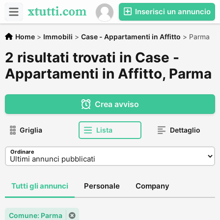
Inserisci un annuncio
Home
>
Immobili
>
Case - Appartamenti in Affitto
>
Parma
2 risultati trovati in Case -
Appartamenti in Affitto, Parma
Crea avviso
Griglia
Lista
Dettaglio
Ordinare
Tutti gli annunci
Personale
Company
Comune: Parma