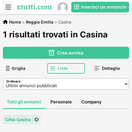
Inserisci un annuncio
Home
>
Reggio Emilia
>
Casina
1 risultati trovati in Casina
Crea avviso
Griglia
Lista
Dettaglio
Ordinare
Tutti gli annunci
Personale
Company
Città: Casina