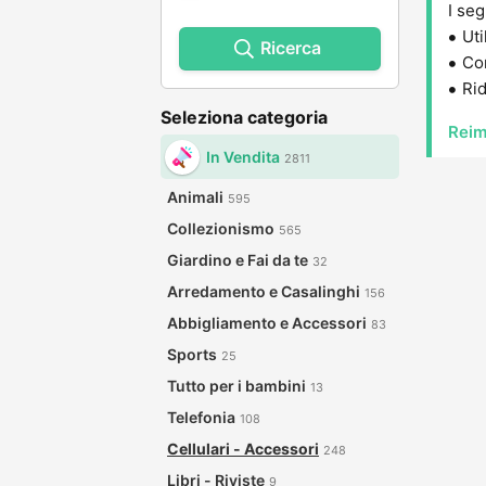
I seg
Uti
Ricerca
Con
Rid
Seleziona categoria
Reim
In Vendita
2811
Animali
595
Collezionismo
565
Giardino e Fai da te
32
Arredamento e Casalinghi
156
Abbigliamento e Accessori
83
Sports
25
Tutto per i bambini
13
Telefonia
108
Cellulari - Accessori
248
Libri - Riviste
9