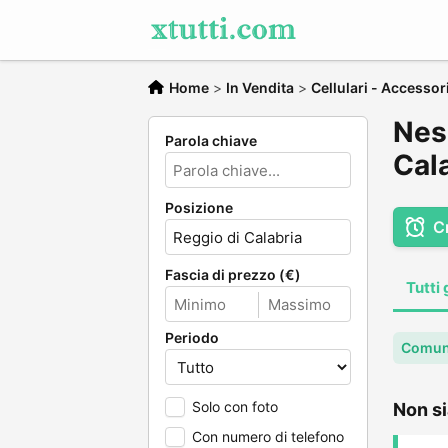
Home
>
In Vendita
>
Cellulari - Accessor
Ness
Parola chiave
Cal
Posizione
C
Fascia di prezzo (€)
Tutti 
Periodo
Comune
Solo con foto
Non si
Con numero di telefono