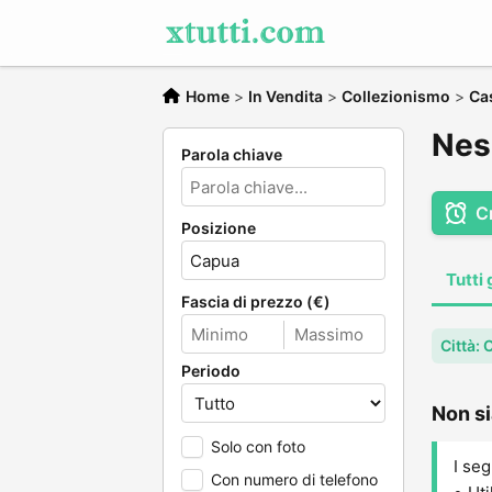
Home
>
In Vendita
>
Collezionismo
>
Ca
Nes
Parola chiave
C
Posizione
Tutti 
Fascia di prezzo (€)
Città:
Periodo
Non si
Solo con foto
I seg
Con numero di telefono