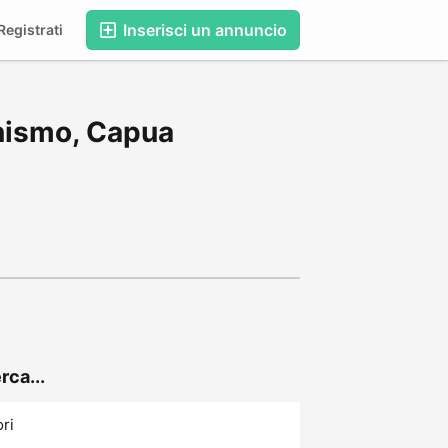
Inserisci un annuncio
egistrati
onismo, Capua
rca...
ori