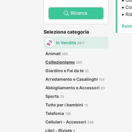
Uti
Con
Ricerca
Rid
Reim
Seleziona categoria
In Vendita
2811
Animali
595
Collezionismo
565
Giardino e Fai da te
32
Arredamento e Casalinghi
156
Abbigliamento e Accessori
83
Sports
25
Tutto per i bambini
13
Telefonia
108
Cellulari - Accessori
248
Libri - Riviste
9