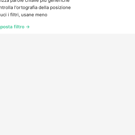
lizza parole chiave più generiche
trolla l'ortografia della posizione
uci i filtri, usane meno
posta filtro →