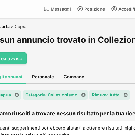
Messaggi
Posizione
Accedi/R
serta
>
Capua
sun annuncio trovato in Collezi
rea avviso
gli annunci
Personale
Company
 Capua
Categoria: Collezionismo
Rimuovi tutto
amo riusciti a trovare nessun risultato per la tua rice
uenti suggerimenti potrebbero aiutarti a ottenere risultati migli