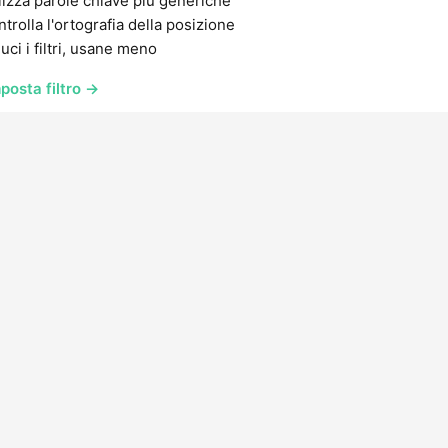
lizza parole chiave più generiche
trolla l'ortografia della posizione
uci i filtri, usane meno
posta filtro →