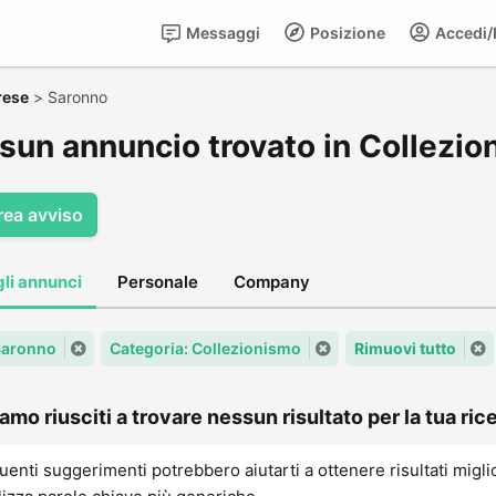
Messaggi
Posizione
Accedi/R
rese
>
Saronno
sun annuncio trovato in Collezio
rea avviso
gli annunci
Personale
Company
 Saronno
Categoria: Collezionismo
Rimuovi tutto
amo riusciti a trovare nessun risultato per la tua rice
uenti suggerimenti potrebbero aiutarti a ottenere risultati migli