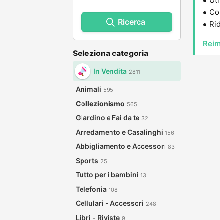
Uti
Con
Ricerca
Rid
Reim
Seleziona categoria
In Vendita
2811
Animali
595
Collezionismo
565
Giardino e Fai da te
32
Arredamento e Casalinghi
156
Abbigliamento e Accessori
83
Sports
25
Tutto per i bambini
13
Telefonia
108
Cellulari - Accessori
248
Libri - Riviste
9