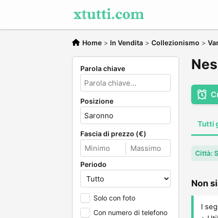
Home
>
In Vendita
>
Collezionismo
>
Va
Nes
Parola chiave
C
Posizione
Tutti 
Fascia di prezzo (€)
Città:
Periodo
Non si
Solo con foto
I seg
Con numero di telefono