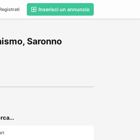
Inserisci un annuncio
egistrati
nismo, Saronno
rca...
ori