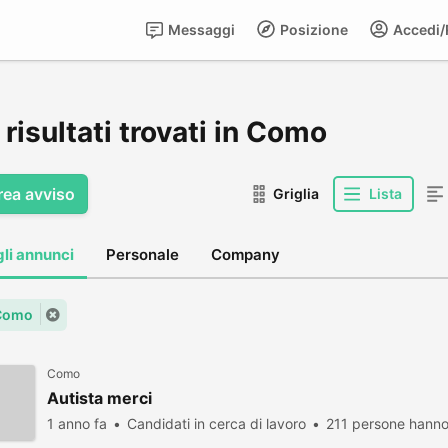
Messaggi
Posizione
Accedi/R
risultati trovati in Como
rea avviso
Griglia
Lista
gli annunci
Personale
Company
 Como
Como
Autista merci
1 anno fa
Candidati in cerca di lavoro
211 persone hanno