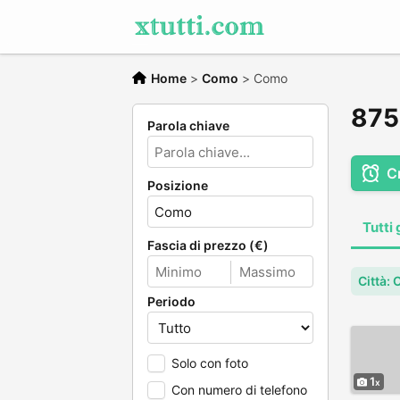
Home
>
Como
>
Como
875 
Parola chiave
C
Posizione
Tutti 
Fascia di prezzo (€)
Città:
Periodo
Solo con foto
1
Con numero di telefono