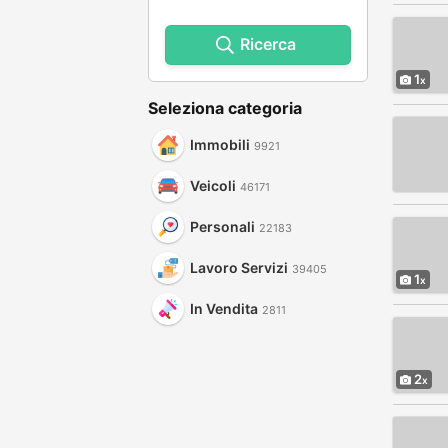
Ricerca
1
Seleziona categoria
Immobili
9921
Veicoli
46171
Personali
22183
Lavoro Servizi
39405
1
In Vendita
2811
2