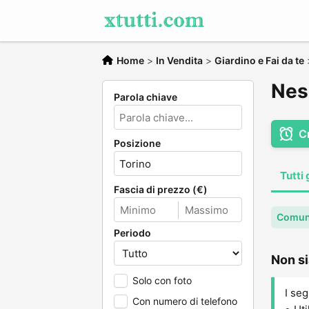
Home
>
In Vendita
>
Giardino e Fai da te
Ness
Parola chiave
C
Posizione
Tutti 
Fascia di prezzo (€)
Comun
Periodo
Non si
Solo con foto
I seg
Con numero di telefono