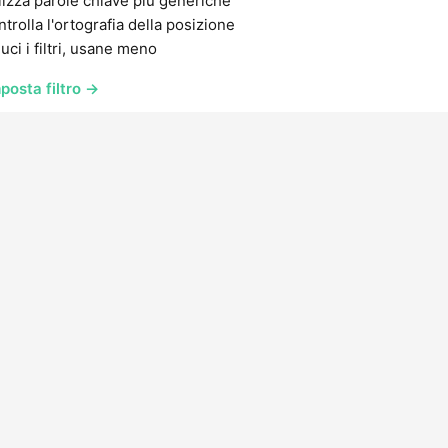
lizza parole chiave più generiche
trolla l'ortografia della posizione
uci i filtri, usane meno
posta filtro →