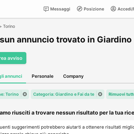
Messaggi
Posizione
Accedi/R
>
Torino
un annuncio trovato in Giardino e
rea avviso
gli annunci
Personale
Company
e: Torino
Categoria: Giardino e Fai da te
Rimuovi tutt
amo riusciti a trovare nessun risultato per la tua rice
uenti suggerimenti potrebbero aiutarti a ottenere risultati migli