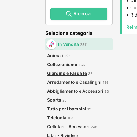
Uti
Con
Ricerca
Rid
Reim
Seleziona categoria
In Vendita
2811
Animali
595
Collezionismo
565
Giardino e Fai da te
32
Arredamento e Casalinghi
156
Abbigliamento e Accessori
83
Sports
25
Tutto per i bambini
13
Telefonia
108
Cellulari - Accessori
248
Libri - Riviste
9