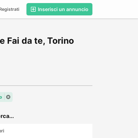
Inserisci un annuncio
egistrati
 Fai da te, Torino
o
rca...
ori