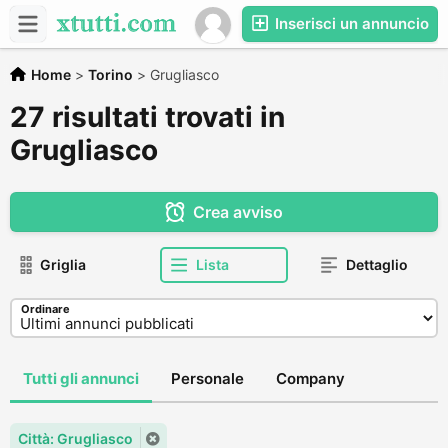
Inserisci un annuncio
Home
>
Torino
>
Grugliasco
27 risultati trovati in
Grugliasco
Crea avviso
Griglia
Lista
Dettaglio
Ordinare
Tutti gli annunci
Personale
Company
Città: Grugliasco