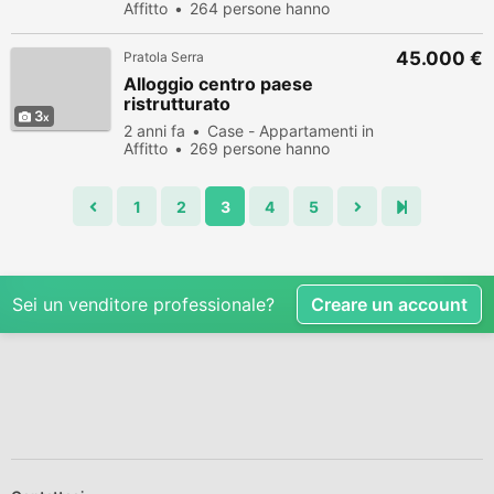
Affitto
264 persone hanno
visualizzato
45.000 €
Pratola Serra
Alloggio centro paese
ristrutturato
3
2 anni fa
Case - Appartamenti in
Affitto
269 persone hanno
visualizzato
1
2
3
4
5
Sei un venditore professionale?
Creare un account