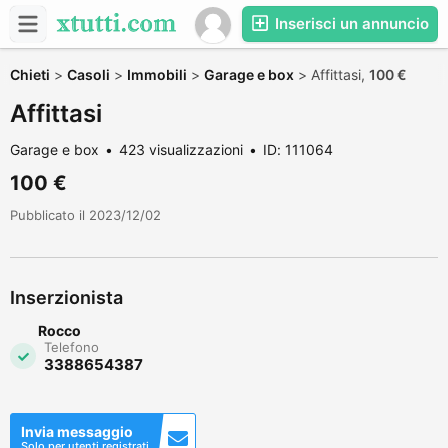
Inserisci un annuncio
Chieti
>
Casoli
>
Immobili
>
Garage e box
>
Affittasi,
100 €
Affittasi
Garage e box
423 visualizzazioni
ID: 111064
100 €
Pubblicato il 2023/12/02
Inserzionista
Rocco
Telefono
3388654387
Invia messaggio
Solo per utenti registrati