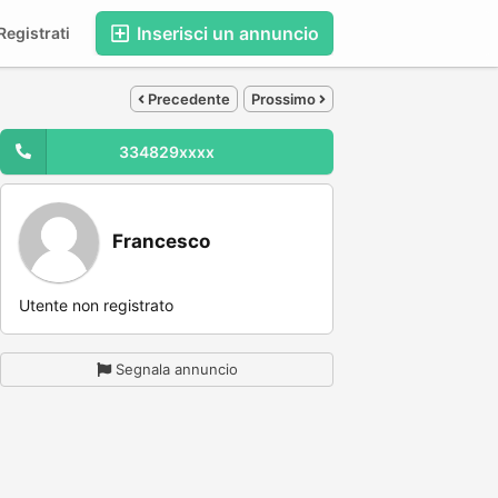
Inserisci un annuncio
egistrati
Precedente
Prossimo
334829xxxx
Francesco
Utente non registrato
Segnala annuncio