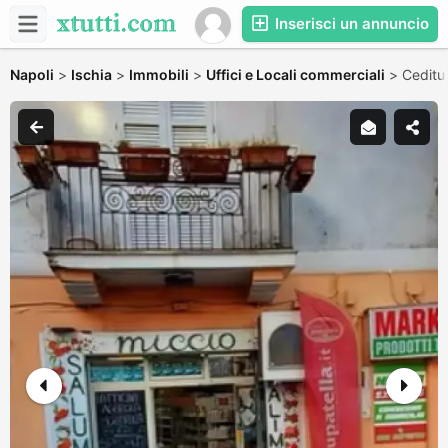
Inserisci un annuncio
Napoli
>
Ischia
>
Immobili
>
Uffici e Locali commerciali
>
Ceditu