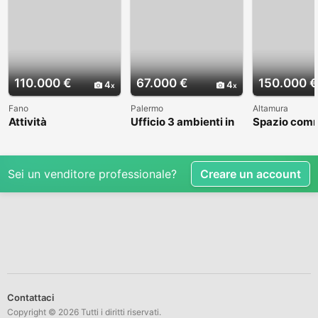
110.000 €
67.000 €
150.000 €
4
4
Fano
Palermo
Altamura
Attività
Ufficio 3 ambienti in
Spazio comm
Commerciale,
Via degli Orti
BA003309
Gelateria. Fano
Villabianca
Sei un venditore professionale?
Creare un account
Contattaci
Copyright © 2026 Tutti i diritti riservati.