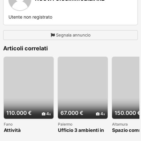
Utente non registrato
Segnala annuncio
Articoli correlati
110.000 €
67.000 €
150.000 €
4
4
Fano
Palermo
Altamura
Attività
Ufficio 3 ambienti in
Spazio comm
Commerciale,
Via degli Orti
BA003309
Gelateria. Fano
Villabianca