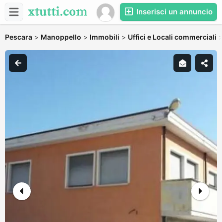
Inserisci un annuncio
Pescara
>
Manoppello
>
Immobili
>
Uffici e Locali commerciali