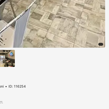
oni
ID: 116254
21.