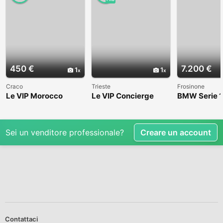
450 €
7.200 €
1
1
Craco
Trieste
Frosinone
Le VIP Morocco
Le VIP Concierge
BMW Serie 1
(E82) - 2008
Sei un venditore professionale?
Creare un account
Contattaci