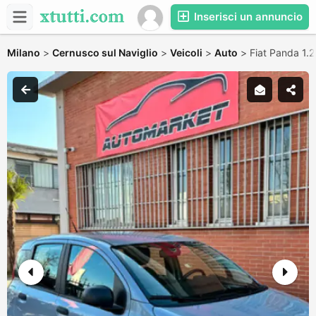
Inserisci un annuncio
Milano
>
Cernusco sul Naviglio
>
Veicoli
>
Auto
>
Fiat Panda 1