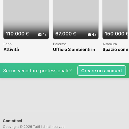
110.000 €
67.000 €
150.000 €
4
4
Fano
Palermo
Altamura
Attività
Ufficio 3 ambienti in
Spazio comm
Commerciale,
Via degli Orti
BA003309
Gelateria. Fano
Villabianca
Sei un venditore professionale?
Creare un account
Contattaci
Copyright © 2026 Tutti i diritti riservati.