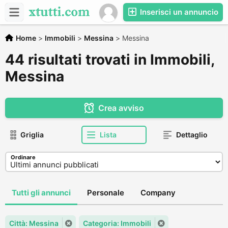
Inserisci un annuncio
Home
>
Immobili
>
Messina
>
Messina
44 risultati trovati in Immobili,
Messina
Crea avviso
Griglia
Lista
Dettaglio
Ordinare
Tutti gli annunci
Personale
Company
Città: Messina
Categoria: Immobili