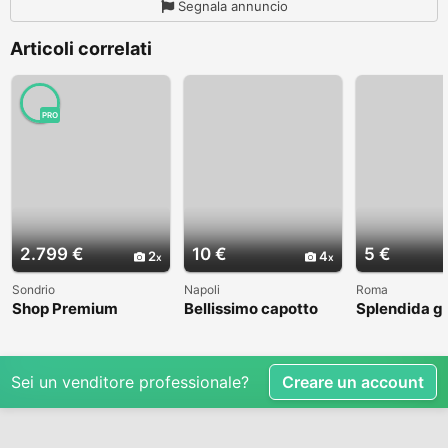
Segnala annuncio
Articoli correlati
PRO
2.799 €
10 €
5 €
2
4
Sondrio
Napoli
Roma
Shop Premium
Bellissimo capotto
Splendida g
Aprons Online
bambina
invernale M
Sei un venditore professionale?
Creare un account