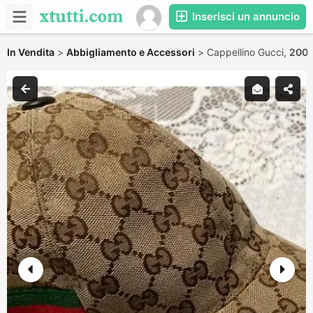
Inserisci un annuncio
In Vendita
>
Abbigliamento e Accessori
>
Cappellino Gucci,
200 