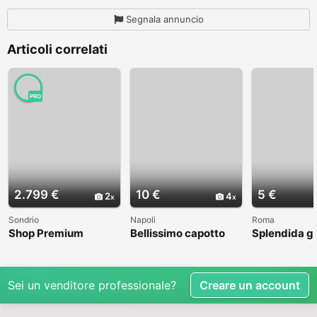
Segnala annuncio
Articoli correlati
PRO
2.799 €
10 €
5 €
2
4
Sondrio
Napoli
Roma
Shop Premium
Bellissimo capotto
Splendida g
Aprons Online
bambina
invernale M
Sei un venditore professionale?
Creare un account