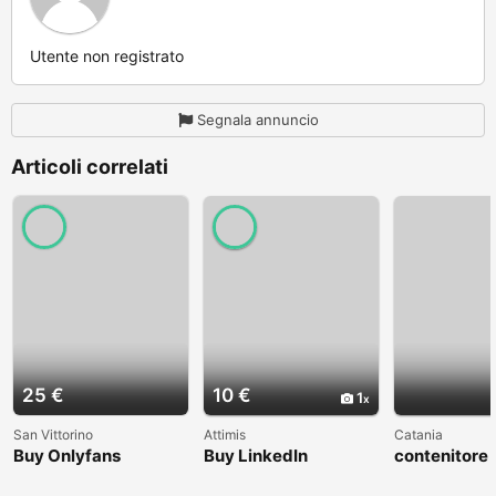
Utente non registrato
Segnala annuncio
Articoli correlati
25 €
10 €
1
San Vittorino
Attimis
Catania
Buy Onlyfans
Buy LinkedIn
contenitore
Account With
Accounts
commercial
Balance