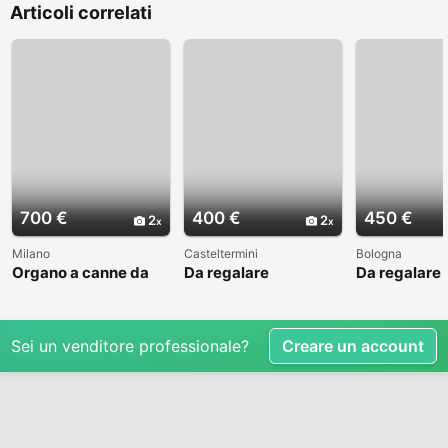
Articoli correlati
700 €
400 €
450 €
2
2
Milano
Casteltermini
Bologna
Organo a canne da
Da regalare
Da regalare
donare
Clavicembalo Guido
Clavicembal
urgentemente
Bizzi 2 tastiera
Bizi 2 tastie
Sei un venditore professionale?
Creare un account