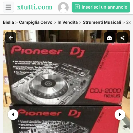
Inserisci un annuncio
Biella
>
Campiglia Cervo
>
In Vendita
>
Strumenti Musicali
>
2x 