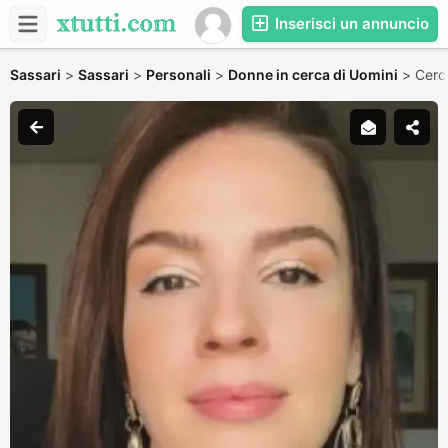
Inserisci un annuncio
Sassari
>
Sassari
>
Personali
>
Donne in cerca di Uomini
>
Cerco