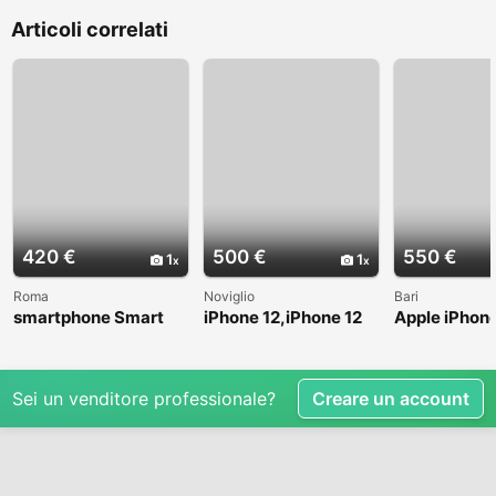
Articoli correlati
420 €
500 €
550 €
1
1
Roma
Noviglio
Bari
smartphone Smart
iPhone 12,iPhone 12
Apple iPhone
Original Phone S23
Pro,iPhone 12 pro
Max - 512 G
Ultra
max
Sei un venditore professionale?
Creare un account