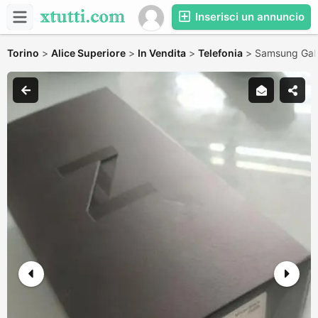
Inserisci un annuncio
Torino
>
Alice Superiore
>
In Vendita
>
Telefonia
>
Samsung Gala