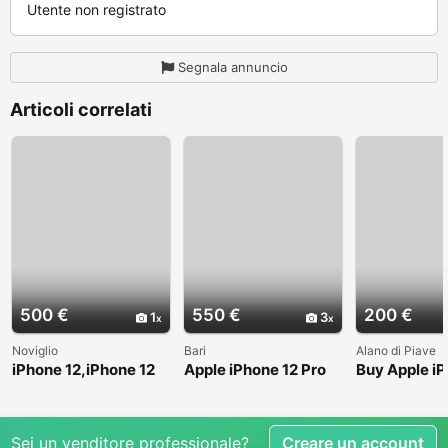
Utente non registrato
Segnala annuncio
Articoli correlati
500 €
550 €
200 €
1
3
Noviglio
Bari
Alano di Piave
iPhone 12,iPhone 12
Apple iPhone 12 Pro
Buy Apple iP
Pro,iPhone 12 pro
Max - 512 GB
Plus + Airpo
max
Sei un venditore professionale?
Creare un account